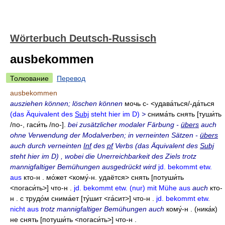
Wörterbuch Deutsch-Russisch
ausbekommen
Толкование
Перевод
ausbekommen
ausziehen können; löschen können
мочь
с-
<удава́ться/-
да́ться
(das Äquivalent des
Subj
steht hier im D)
>
снима́ть
снять
[туши́ть
/по-, гаси́ть /по-].
bei zusätzlicher modaler Färbung -
übers
auch
ohne Verwendung der Modalverben; in verneinten Sätzen -
übers
auch durch verneinten
Inf
des
pf
Verbs (das Äquivalent des
Subj
steht hier im D)
, wobei die Unerreichbarkeit des Ziels trotz
mannigfaltiger Bemühungen ausgedrückt wird
jd. bekommt etw.
aus
кто-н
.
мо́жет
<кому́-н.
удаётся> снять
[потуши́ть
<погаси́ть>]
что-н
.
jd. bekommt etw. (nur) mit Mühe aus
auch
кто-
н
.
с трудо́м снима́ет
[ту́шит <га́сит>]
что-н
.
jd. bekommt etw.
nicht aus
trotz mannigfaltiger Bemühungen auch
кому́-н
. (ника́к)
не снять
[потуши́ть <погаси́ть>]
что-н
.