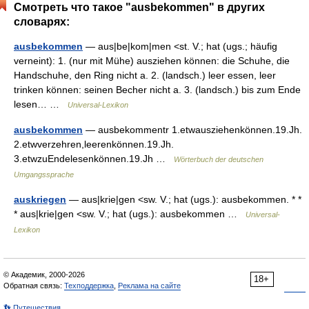
Смотреть что такое "ausbekommen" в других
словарях:
ausbekommen
— aus|be|kom|men <st. V.; hat (ugs.; häufig
verneint): 1. (nur mit Mühe) ausziehen können: die Schuhe, die
Handschuhe, den Ring nicht a. 2. (landsch.) leer essen, leer
trinken können: seinen Becher nicht a. 3. (landsch.) bis zum Ende
lesen… …
Universal-Lexikon
ausbekommen
— ausbekommentr 1.etwausziehenkönnen.19.Jh.
2.etwverzehren,leerenkönnen.19.Jh.
3.etwzuEndelesenkönnen.19.Jh …
Wörterbuch der deutschen
Umgangssprache
auskriegen
— aus|krie|gen <sw. V.; hat (ugs.): ausbekommen. * *
* aus|krie|gen <sw. V.; hat (ugs.): ausbekommen …
Universal-
Lexikon
© Академик, 2000-2026
18+
Обратная связь:
Техподдержка
,
Реклама на сайте
👣 Путешествия